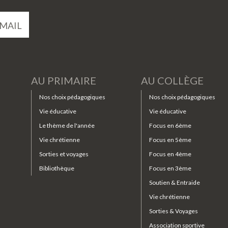
MAIL
AU PRIMAIRE
AU COLLÈGE
Nos choix pédagogiques
Nos choix pédagogiques
Vie éducative
Vie éducative
Le thème de l'année
Focus en 6ème
Vie chrétienne
Focus en 5ème
Sorties et voyages
Focus en 4ème
Bibliothèque
Focus en 3ème
Soutien & Entraide
Vie chrétienne
Sorties & Voyages
Association sportive