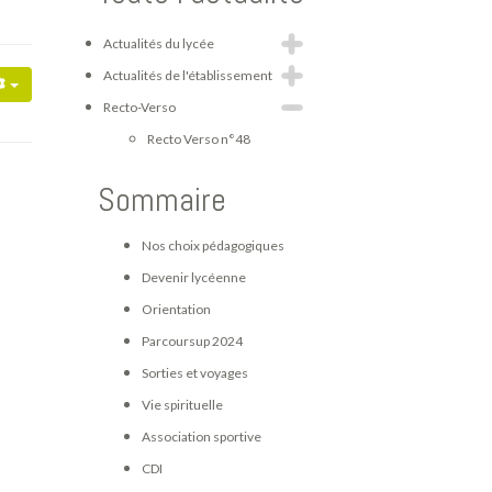
Actualités du lycée
Actualités de l'établissement
Recto-Verso
Recto Verso n°48
Sommaire
Nos choix pédagogiques
Devenir lycéenne
Orientation
Parcoursup 2024
Sorties et voyages
Vie spirituelle
Association sportive
CDI