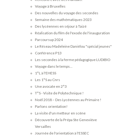
Voyage à Bruxelles
Des nouvelles du voyage des secondes
Semaine des mathématiques 2023
Des lycéennes en séjour à Taizé
Réalisation du film de l'exode de l'inauguration
Parcoursup 2024
Le Réseau Madeleine Daniélou "spécial jeunes"
Conférence P13
Les secondes à la ferme pédagogique LUDIBIO
Voyage dans le temps...
1°L à l'EHESS
Les 1°S au Cnrs
Une avocate en 2°3
T°S - Visite de Polytechnique !
Noël 2018 – Des Lycéennes au Primaire !
Parlons orientation!
La visite d'un metteur en scène
Découverte de la Prépa Ste Geneviève
Versailles
Journée de l'orientation à l'ESSEC