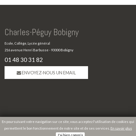
Charles-Péguy Bobigny
Ecole, Collège, Lycée général
216 avenue Henri Barbusse - 93000 Bobigny
01 48 30 31 82
ENVOYEZ-NOUS UN EMAIL
En poursuivant votre navigation sur ce site, vous acceptez l'utilisation de cookies qui
permettent le bon fonctionnement de notre site et de ses services.
En savoir plus
Copyright 2026 Charles-Péguy Bobigny |
Mentions légales
|
Plan du site
J'ai bien compris