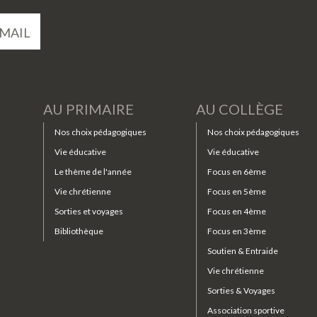
MAIL
AU PRIMAIRE
AU COLLÈGE
Nos choix pédagogiques
Nos choix pédagogiques
Vie éducative
Vie éducative
Le thème de l'année
Focus en 6ème
Vie chrétienne
Focus en 5ème
Sorties et voyages
Focus en 4ème
Bibliothèque
Focus en 3ème
Soutien & Entraide
Vie chrétienne
Sorties & Voyages
Association sportive