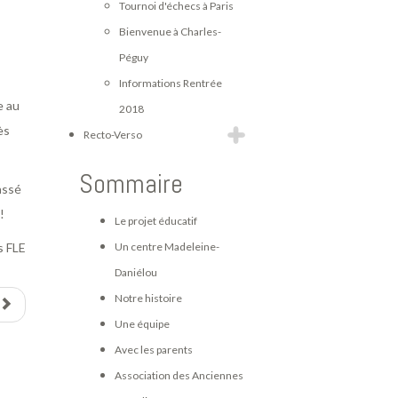
Tournoi d'échecs à Paris
Bienvenue à Charles-
Péguy
Informations Rentrée
e au
2018
ès
Recto-Verso
Sommaire
assé
!
Le projet éducatif
s FLE
Un centre Madeleine-
Daniélou
Notre histoire
Une équipe
Avec les parents
Association des Anciennes