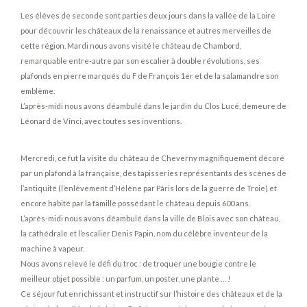
Les élèves de seconde sont parties deux jours dans la vallée de la Loire
pour découvrir les châteaux de la renaissance et autres merveilles de
cette région. Mardi nous avons visité le château de Chambord,
remarquable entre-autre par son escalier à double révolutions, ses
plafonds en pierre marqués du F de François 1er et de la salamandre son
emblème.
L’après-midi nous avons déambulé dans le jardin du Clos Lucé, demeure de
Léonard de Vinci, avec toutes ses inventions.
Mercredi, ce fut la visite du château de Cheverny magnifiquement décoré
par un plafond à la française, des tapisseries représentants des scènes de
l’antiquité (l’enlèvement d’Hélène par Pâris lors de la guerre de Troie) et
encore habité par la famille possédant le château depuis 600 ans.
L’après-midi nous avons déambulé dans la ville de Blois avec son château,
la cathédrale et l’escalier Denis Papin, nom du célèbre inventeur de la
machine à vapeur.
Nous avons relevé le défi du troc : de troquer une bougie contre le
meilleur objet possible : un parfum, un poster, une plante … !
Ce séjour fut enrichissant et instructif sur l’histoire des châteaux et de la