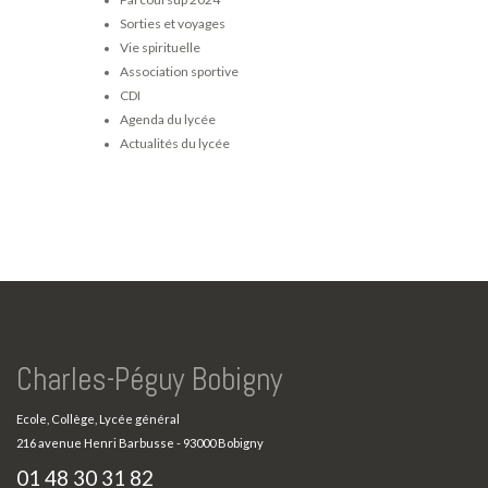
Sorties et voyages
Vie spirituelle
Association sportive
CDI
Agenda du lycée
Actualités du lycée
Charles-Péguy Bobigny
Ecole, Collège, Lycée général
216 avenue Henri Barbusse - 93000 Bobigny
01 48 30 31 82