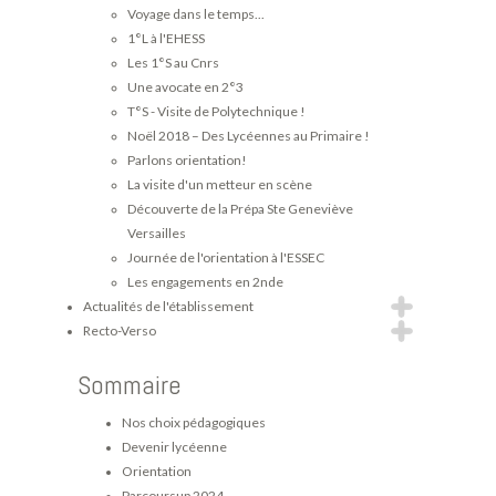
Voyage dans le temps...
1°L à l'EHESS
Les 1°S au Cnrs
Une avocate en 2°3
T°S - Visite de Polytechnique !
Noël 2018 – Des Lycéennes au Primaire !
Parlons orientation!
La visite d'un metteur en scène
Découverte de la Prépa Ste Geneviève
Versailles
Journée de l'orientation à l'ESSEC
Les engagements en 2nde
Actualités de l'établissement
Recto-Verso
Sommaire
Nos choix pédagogiques
Devenir lycéenne
Orientation
Parcoursup 2024