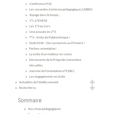
Conférence P13
Les secondes à la ferme pédagogique LUDIBIO
Voyage dans le temps...
1°L à l'EHESS
Les 1°S au Cnrs
Une avocate en 2°3
T°S - Visite de Polytechnique !
Noël 2018 – Des Lycéennes au Primaire !
Parlons orientation!
La visite d'un metteur en scène
Découverte de la Prépa Ste Geneviève
Versailles
Journée de l'orientation à l'ESSEC
Les engagements en 2nde
Actualités de l'établissement
Recto-Verso
Sommaire
Nos choix pédagogiques