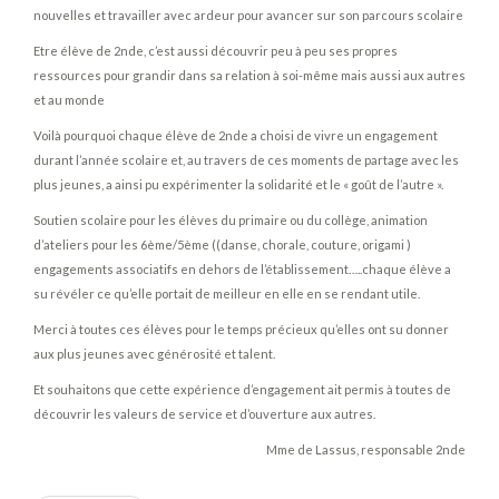
nouvelles et travailler avec ardeur pour avancer sur son parcours scolaire
Etre élève de 2nde, c’est aussi découvrir peu à peu ses propres
ressources pour grandir dans sa relation à soi-même mais aussi aux autres
et au monde
Voilà pourquoi chaque élève de 2nde a choisi de vivre un engagement
durant l’année scolaire et, au travers de ces moments de partage avec les
plus jeunes, a ainsi pu expérimenter la solidarité et le « goût de l’autre ».
Soutien scolaire pour les élèves du primaire ou du collège, animation
d’ateliers pour les 6ème/5ème ((danse, chorale, couture, origami )
engagements associatifs en dehors de l’établissement…..chaque élève a
su révéler ce qu’elle portait de meilleur en elle en se rendant utile.
Merci à toutes ces élèves pour le temps précieux qu’elles ont su donner
aux plus jeunes avec générosité et talent.
Et souhaitons que cette expérience d’engagement ait permis à toutes de
découvrir les valeurs de service et d’ouverture aux autres.
Mme de Lassus, responsable 2nde