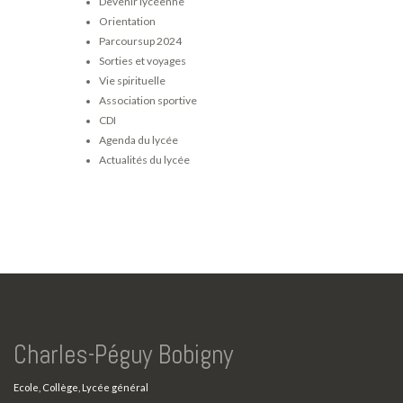
Devenir lycéenne
Orientation
Parcoursup 2024
Sorties et voyages
Vie spirituelle
Association sportive
CDI
Agenda du lycée
Actualités du lycée
Charles-Péguy Bobigny
Ecole, Collège, Lycée général