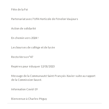
Fête de la Foi
Partenariat avec l'UFA Horticole de Fénelon Vaujours
Action de solidarité
En chemin vers 2024 !
Les bourses de collège et de lycée
Recto-Verso n°47
Repères pour éduquer 12/01/2023
Message de la Communauté Saint-François-Xavier suite au rapport
de la Commission Sauvé.
Information Covid-19
Bienvenue à Charles-Péguy