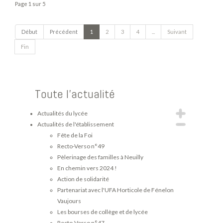
Page 1 sur 5
Début
Précédent
1
2
3
4
...
Suivant
Fin
Toute l'actualité
Actualités du lycée
Actualités de l'établissement
Fête de la Foi
Recto-Verso n°49
Pèlerinage des familles à Neuilly
En chemin vers 2024 !
Action de solidarité
Partenariat avec l'UFA Horticole de Fénelon
Vaujours
Les bourses de collège et de lycée
Recto-Verso n°47