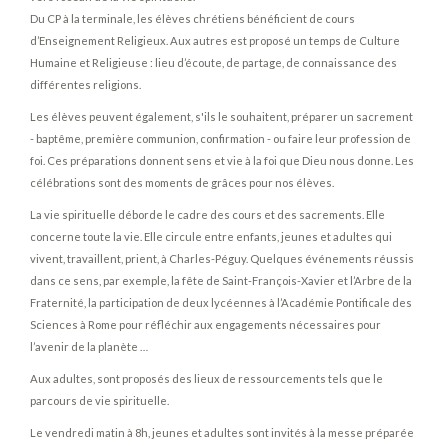
Du CP à la terminale, les élèves chrétiens bénéficient de cours
d’Enseignement Religieux. Aux autres est proposé un temps de Culture
Humaine et Religieuse : lieu d’écoute, de partage, de connaissance des
différentes religions.
Les élèves peuvent également, s'ils le souhaitent, préparer un sacrement
- baptême, première communion, confirmation - ou faire leur profession de
foi. Ces préparations donnent sens et vie à la foi que Dieu nous donne. Les
célébrations sont des moments de grâces pour nos élèves.
La vie spirituelle déborde le cadre des cours et des sacrements. Elle
concerne toute la vie. Elle circule entre enfants, jeunes et adultes qui
vivent, travaillent, prient, à Charles-Péguy. Quelques événements réussis
dans ce sens, par exemple, la fête de Saint-François-Xavier et l’Arbre de la
Fraternité, la participation de deux lycéennes à l’Académie Pontificale des
Sciences à Rome pour réfléchir aux engagements nécessaires pour
l’avenir de la planète …
Aux adultes, sont proposés des lieux de ressourcements tels que le
parcours de vie spirituelle.
Le vendredi matin à 8h, jeunes et adultes sont invités à la messe préparée