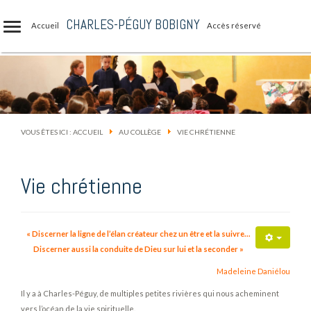
CHARLES-PÉGUY BOBIGNY
Accueil
Accès réservé
VOUS ÊTES ICI :
ACCUEIL
AU COLLÈGE
VIE CHRÉTIENNE
Vie chrétienne
« Discerner la ligne de l’élan créateur chez un être et la suivre…
Discerner aussi la conduite de Dieu sur lui et la seconder »
Madeleine Daniélou
Il y a à Charles-Péguy, de multiples petites rivières qui nous acheminent
vers l’océan de la vie spirituelle.