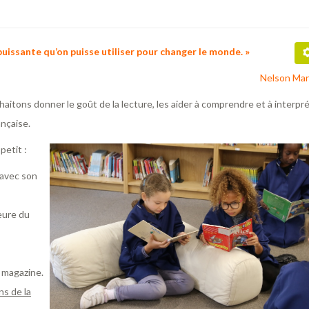
 puissante qu’on puisse utiliser pour changer le monde. »
Nelson Man
haitons donner le goût de la lecture, les aider à comprendre et à interpr
ançaise.
petit :
 avec son
eure du
n magazine.
s de la