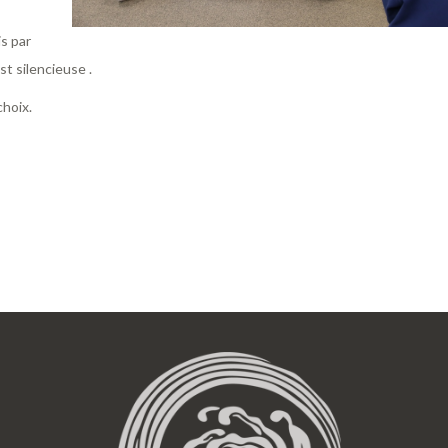
is par
st silencieuse .
choix.