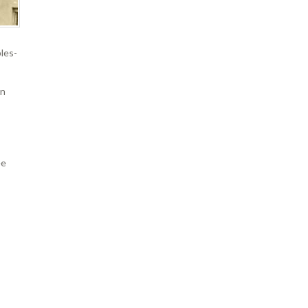
les-
un
ée