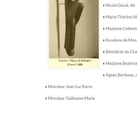
♦ Nicole Duval, sfx
♦ Marie-Thérèse Abg
♦ Madame Catherine
♦ Roselyne de Mont
♦ Bénédicte de Chai
♦ Madame Béatric
♦ Agnès Bertheau ,s
♦ Monsieur Jean-Luc Barre
♦ Monsieur Guillaume Marie