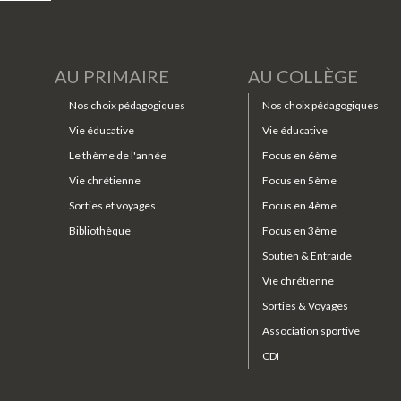
AU PRIMAIRE
AU COLLÈGE
Nos choix pédagogiques
Nos choix pédagogiques
Vie éducative
Vie éducative
Le thème de l'année
Focus en 6ème
Vie chrétienne
Focus en 5ème
Sorties et voyages
Focus en 4ème
Bibliothèque
Focus en 3ème
Soutien & Entraide
Vie chrétienne
Sorties & Voyages
Association sportive
CDI