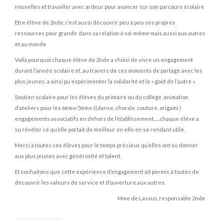
nouvelles et travailler avec ardeur pour avancer sur son parcours scolaire
Etre élève de 2nde, c’est aussi découvrir peu à peu ses propres
ressources pour grandir dans sa relation à soi-même mais aussi aux autres
et au monde
Voilà pourquoi chaque élève de 2nde a choisi de vivre un engagement
durant l’année scolaire et, au travers de ces moments de partage avec les
plus jeunes, a ainsi pu expérimenter la solidarité et le « goût de l’autre ».
Soutien scolaire pour les élèves du primaire ou du collège, animation
d’ateliers pour les 6ème/5ème ((danse, chorale, couture, origami )
engagements associatifs en dehors de l’établissement…..chaque élève a
su révéler ce qu’elle portait de meilleur en elle en se rendant utile.
Merci à toutes ces élèves pour le temps précieux qu’elles ont su donner
aux plus jeunes avec générosité et talent.
Et souhaitons que cette expérience d’engagement ait permis à toutes de
découvrir les valeurs de service et d’ouverture aux autres.
Mme de Lassus, responsable 2nde