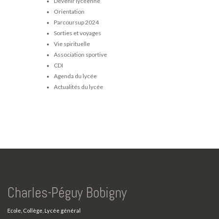
Devenir lycéenne
Orientation
Parcoursup 2024
Sorties et voyages
Vie spirituelle
Association sportive
CDI
Agenda du lycée
Actualités du lycée
Charles-Péguy Bobigny
Ecole, Collège, Lycée général