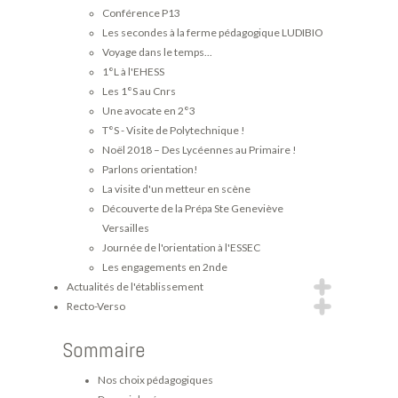
Conférence P13
Les secondes à la ferme pédagogique LUDIBIO
Voyage dans le temps...
1°L à l'EHESS
Les 1°S au Cnrs
Une avocate en 2°3
T°S - Visite de Polytechnique !
Noël 2018 – Des Lycéennes au Primaire !
Parlons orientation!
La visite d'un metteur en scène
Découverte de la Prépa Ste Geneviève
Versailles
Journée de l'orientation à l'ESSEC
Les engagements en 2nde
Actualités de l'établissement
Recto-Verso
Sommaire
Nos choix pédagogiques