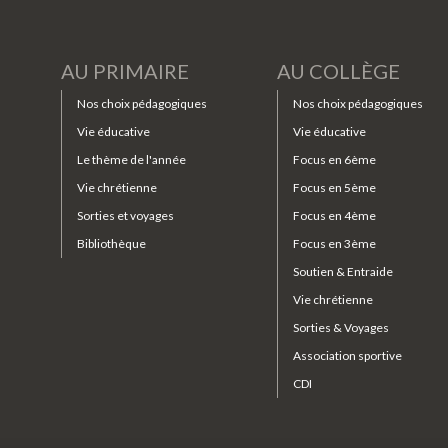
AU PRIMAIRE
AU COLLÈGE
Nos choix pédagogiques
Nos choix pédagogiques
Vie éducative
Vie éducative
Le thème de l'année
Focus en 6ème
Vie chrétienne
Focus en 5ème
Sorties et voyages
Focus en 4ème
Bibliothèque
Focus en 3ème
Soutien & Entraide
Vie chrétienne
Sorties & Voyages
Association sportive
CDI