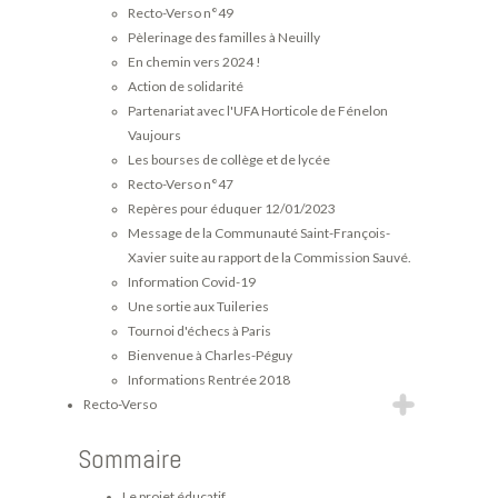
Recto-Verso n°49
Pèlerinage des familles à Neuilly
En chemin vers 2024 !
Action de solidarité
Partenariat avec l'UFA Horticole de Fénelon
Vaujours
Les bourses de collège et de lycée
Recto-Verso n°47
Repères pour éduquer 12/01/2023
Message de la Communauté Saint-François-
Xavier suite au rapport de la Commission Sauvé.
Information Covid-19
Une sortie aux Tuileries
Tournoi d'échecs à Paris
Bienvenue à Charles-Péguy
Informations Rentrée 2018
Recto-Verso
Sommaire
Le projet éducatif