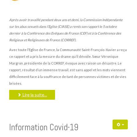
Après avoir travaillé pendant deux ans et demi, la Commission Indépendante
sur les abus sexuels dans l’Eglise (CIASE) a remis son rapport le 5 octobre
dernier à la Conférence des Evêques de France (CEF) et à la Conférence des
Religieux et Religieuses de France (CORREF).
Avec toute l’Eglise de France, la Communauté Saint-François-Xavier a reçu
ce rapport et a pris la mesure du drame qu’il dévoile. Sœur Véronique
Margron, présidente de la CORREF, évoque avec raison un désastre. Le
rapport, résultat d’un immense travail, est sans appel et les mots viennent
difficilement face à la souffrance de tant de personnes victimes et de vies
brisées.
Lire la suite...
Information Covid-19