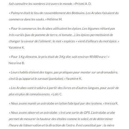
fait connaître les nombres à travers le monde. »
Prismi A. D.
« Palmyre était le lieu de rassemblement des Bédouins. Les Arabes faisaient du
commerce dans les souks. »
Hélène M.
« Pour le commerce, les Arabes utilisaient les épices. Les légumes n’étant pas
très variés (pas de pomme de terre, ni tomate…), les épices permettaient de
changer la saveur de l’aliment ; le mot « espèces » vient d’ailleurs du mot épice. »
Yasmine K.
« Pour 1 Kg d’encens, le prix était de 3 Kg d’or, soit environ 90 000 euro ! »
Nesrine B.
« Leurs habits étaient des toges, pas pratiques pour monter sur un dromadaire,
c’est là qu’apparut le sarouel (pantalon). »
Yasmine K.
« Les Arabes vont traduire à partir des livres en d’autres langues, pour avoir de
plus en plus de connaissances. »
Loïs C.
« Nous avons manié un astrolabe en laiton fabriqué par des lycéens. »
Inessa K.
« Nous avons observé un astrolabe ; c’est une sorte de GPS. L’astrolabe arabe
permet de mesurer la hauteur des étoiles comme le soleil, et de déterminer
l’heure de l’observation et la direction de l’astre. Il est constitué par : la mère