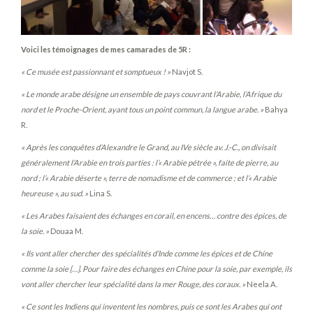
Voici les témoignages de mes camarades de 5R :
« Ce musée est passionnant et somptueux ! »
Navjot S.
« Le monde arabe désigne un ensemble de pays couvrant l’Arabie, l’Afrique du
nord et le Proche-Orient, ayant tous un point commun, la langue arabe. »
Bahya
R.
« Après les conquêtes d’Alexandre le Grand, au IVe siècle av. J.-C., on divisait
généralement l’Arabie en trois parties : l’« Arabie pétrée », faite de pierre, au
nord ; l’« Arabie déserte », terre de nomadisme et de commerce ; et l’« Arabie
heureuse », au sud. »
Lina S.
« Les Arabes faisaient des échanges en corail, en encens… contre des épices, de
la soie. »
Douaa M.
« Ils vont aller chercher des spécialités d’Inde comme les épices et de Chine
comme la soie […]. Pour faire des échanges en Chine pour la soie, par exemple, ils
vont aller chercher leur spécialité dans la mer Rouge, des coraux. »
Neela A.
« Ce sont les Indiens qui inventent les nombres, puis ce sont les Arabes qui ont