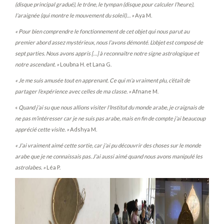
(disque principal gradué), le trône, le tympan (disque pour calculer l’heure),
l’araignée (qui montre le mouvement du soleil)… »
Aya M.
« Pour bien comprendre le fonctionnement de cet objet qui nous parut au
premier abord assez mystérieux, nous l’avons démonté. L’objet est composé de
sept parties. Nous avons appris […] à reconnaître notre signe astrologique et
notre ascendant. »
Loubna H. et Lana G.
« Je me suis amusée tout en apprenant. Ce qui m’a vraiment plu, c’était de
partager l’expérience avec celles de ma classe. »
Afnane M.
«
Quand j’ai su que nous allions visiter l’Institut du monde arabe, je craignais de
ne pas m’intéresser car je ne suis pas arabe, mais en fin de compte j’ai beaucoup
apprécié cette visite. »
Adshya M.
« J’ai vraiment aimé cette sortie, car j’ai pu découvrir des choses sur le monde
arabe que je ne connaissais pas. J’ai aussi aimé quand nous avons manipulé les
astrolabes. »
Léa P.