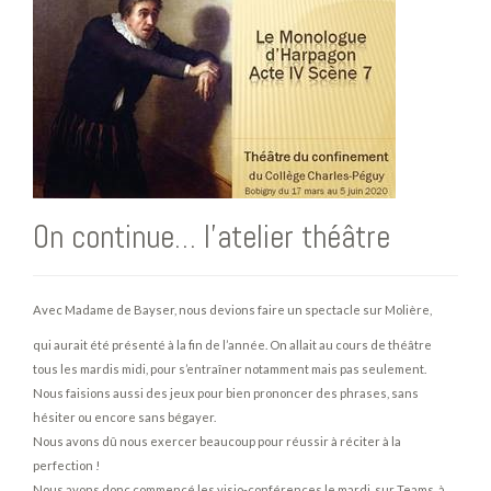
On continue… l’atelier théâtre
Avec Madame de Bayser, nous devions faire un spectacle sur Molière,
qui aurait été présenté à la fin de l’année. On allait au cours de théâtre
tous les mardis midi, pour s’entraîner notamment mais pas seulement.
Nous faisions aussi des jeux pour bien prononcer des phrases, sans
hésiter ou encore sans bégayer.
Nous avons dû nous exercer beaucoup pour réussir à réciter à la
perfection !
Nous avons donc commencé les visio-conférences le mardi, sur Teams, à