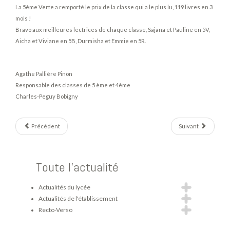
La 5ème Verte a remporté le prix de la classe qui a le plus lu, 119 livres en 3
mois !
Bravo aux meilleures lectrices de chaque classe, Sajana et Pauline en 5V,
Aicha et Viviane en 5B, Durmisha et Emmie en 5R.
Agathe Pallière Pinon
Responsable des classes de 5 ème et 4ème
Charles-Peguy Bobigny
Précédent
Suivant
Toute l'actualité
Actualités du lycée
Actualités de l'établissement
Recto-Verso