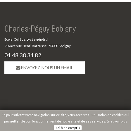
Charles-Péguy Bobigny
Ecole, Collège, Lycée général
216 avenue Henri Barbusse - 93000 Bobigny
01 48 30 31 82
ENVOYEZ-NOUS UN EMAIL
En poursuivant votre navigation sur ce site, vous acceptez l'utilisation de cookies qui
permettent le bon fonctionnement de notre site et de ses services.
En savoir plus
Copyright 2026 Charles-Péguy Bobigny |
Mentions légales
|
Plan du site
J'ai bien compris