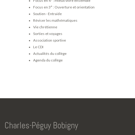
Focus en 4° : Mieux vivre ensemble
Focus en 3° : Ouverture et orientation
Soutien - Entraide
Réviser les mathématiques
Vie chrétienne
Sorties et voyages
Association sportive
Le CDI
Actualités du collège
Agenda du collège
Charles-Péguy Bobigny