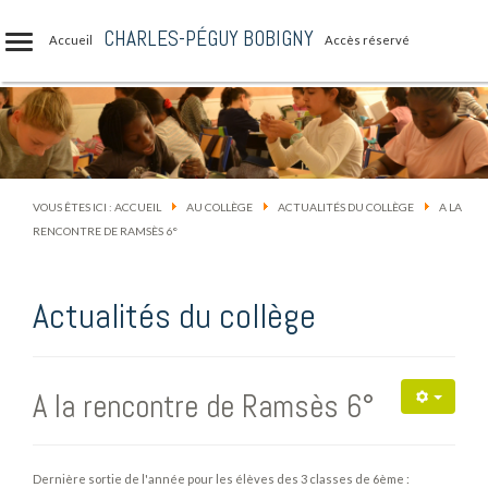
CHARLES-PÉGUY BOBIGNY
Accueil
Accès réservé
VOUS ÊTES ICI :
ACCUEIL
AU COLLÈGE
ACTUALITÉS DU COLLÈGE
A LA
RENCONTRE DE RAMSÈS 6°
Actualités du collège
A la rencontre de Ramsès 6°
Dernière sortie de l'année pour les élèves des 3 classes de 6ème :