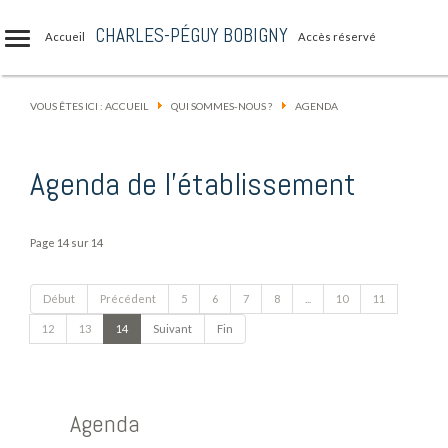
CHARLES-PÉGUY BOBIGNY
Accueil
Accès réservé
VOUS ÊTES ICI :
ACCUEIL
QUI SOMMES-NOUS ?
AGENDA
Agenda de l'établissement
Page 14 sur 14
Début
Précédent
5
6
7
8
...
10
11
12
13
14
Suivant
Fin
Agenda