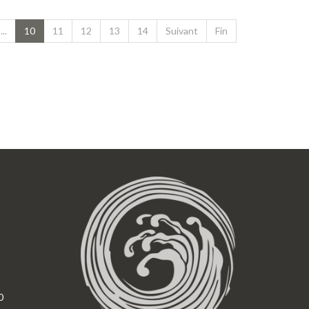
...
10
11
12
13
14
Suivant
Fin
0