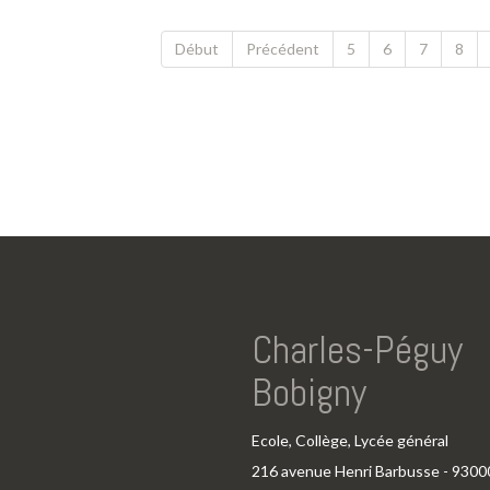
Début
Précédent
5
6
7
8
Charles-Péguy
Bobigny
Ecole, Collège, Lycée général
216 avenue Henri Barbusse - 9300